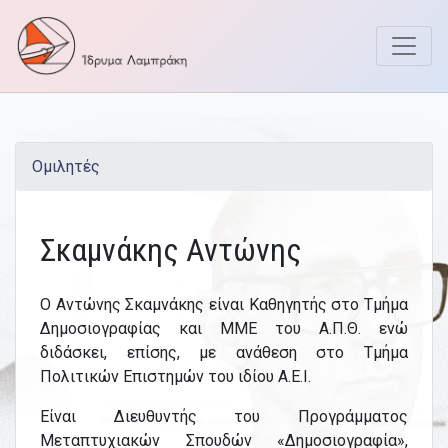
Επετειακές Εκδ
Skip
to
content
Ομιλητές
Σκαμνάκης Αντώνης
Ο Αντώνης Σκαμνάκης είναι Καθηγητής στο Τμήμα
Δημοσιογραφίας και ΜΜΕ του Α.Π.Θ. ενώ
διδάσκει, επίσης, με ανάθεση στο Τμήμα
Πολιτικών Επιστημών του ιδίου Α.Ε.Ι.
Είναι Διευθυντής του Προγράμματος
Μεταπτυχιακών Σπουδών «Δημοσιογραφία»,